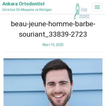
Ankara Ortodontist
Toggl
Ücretsiz Ön Muayene ve Röntgen
navig
Skip
beau-jeune-homme-barbe-
to
content
souriant_33839-2723
Mart 10, 2020